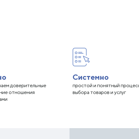
но
Системно
ваем доверительные
простой и понятный процес
нние отношения
выбора товаров и услуг
ами