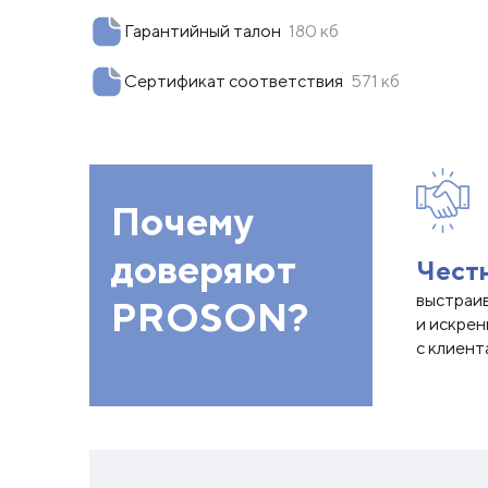
Гарантийный талон
180 кб
Сертификат соответствия
571 кб
Почему
доверяют
Чест
выстраи
PROSON?
и искре
с клиент