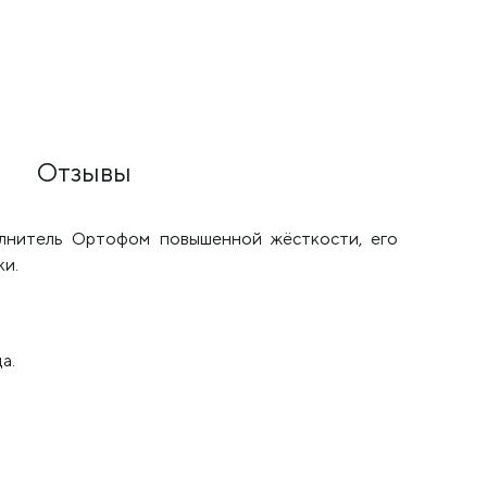
Отзывы
олнитель Ортофом повышенной жёсткости, его
ки.
а.