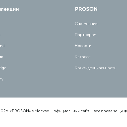
ллекции
PROSON
О компании
t
Партнерам
inal
Новости
am
Каталог
tige
Конфиденциальность
py
2026 «PROSON» в Москве — официальный сайт — все права защищ