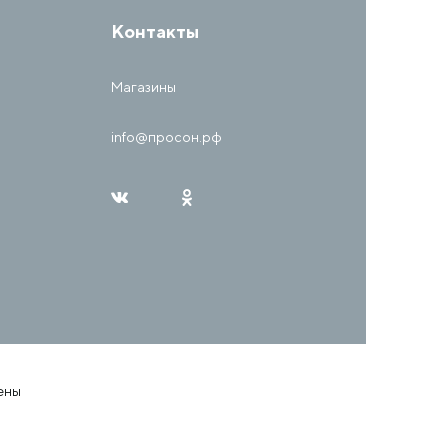
Контакты
Магазины
info@просон.рф
ены