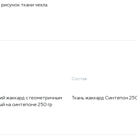
рисунок ткани чехла.
Состав
ий жаккард с геометричным
Ткань жаккард Синтепон 250
ый на синтепоне 250 гр