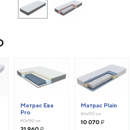
O
Матрас Ева
Матрас Plain
Pro
80х190 см
80х190 см
10 070
₽
21 960
₽