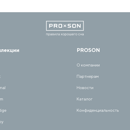
ллекции
PROSON
О компании
t
Партнерам
inal
Новости
am
Каталог
tige
Конфиденциальность
py