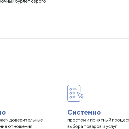
рочный бурлет серого
но
Системно
ваем доверительные
простой и понятный процес
нние отношения
выбора товаров и услуг