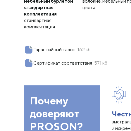
мебельным бурлетом
волокне, мебельный п
стандартная
цвета.
комплектация
стандартная
комплектация
Гарантийный талон
162 кб
Сертификат соответствия
571 кб
Почему
доверяют
Чест
выстраи
PROSON?
и искре