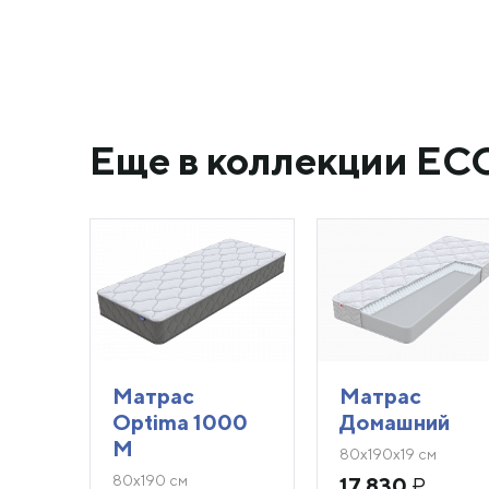
Еще в коллекции EC
Матрас
Матрас
Optima 1000
Домашний
M
80х190х19 см
80х190 см
17 830
₽