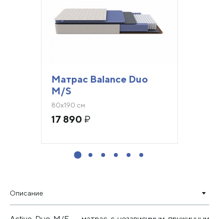
Матрас Balance Duo
M/S
80х190 см
17 890
₽
Описание
Active Duo M/F — матрас с независимым пружинным