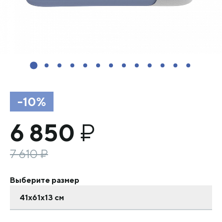
-10%
6 850
₽
7 610
₽
Выберите размер
41х61х13 см