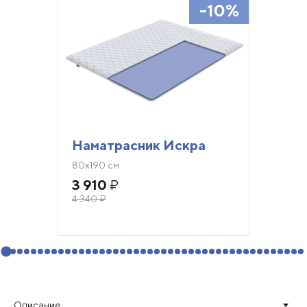
-10%
Наматрасник Искра
80х190 см
3 910
₽
4 340
₽
Описание