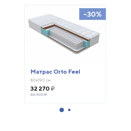
-30%
Матрас Orto Feel
80х190 см
32 270
₽
46 100
₽