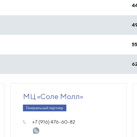
44
49
55
62
МЦ «Соле Молл»
Генеральный партнер
+7 (916) 476-60-82