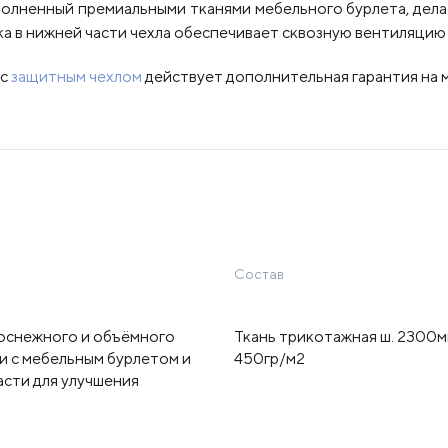
олненный премиальными тканями мебельного бурлета, дела
а в нижней части чехла обеспечивает сквозную вентиляцию 
 с
защитным чехлом
действует дополнительная гарантия на м
Состав
лоснежного и объёмного
Ткань трикотажная ш. 2300
и с мебельным бурлетом и
450гр/м2
асти для улучшения