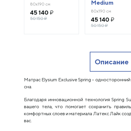
Medium
80х190 см
80х190 см
45 140
₽
50 150
₽
45 140
₽
50 150
₽
Описание
Матрас Elysium Exclusive Spring – односторонн
сна.
Благодаря инновационной технология Spring S
вашего тела, что помогает сохранить прави
комфортных слоев и материала Латекс Лайк созда
вас.