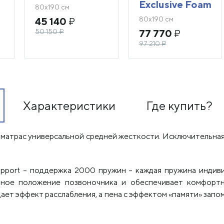
Exclusive Foam
80х190 см
80х190 см
45 140
₽
50 150
₽
77 770
₽
97 210
₽
Характеристики
Где купить?
ий матрас универсальной средней жесткости. Исключительная
upport – поддержка 2000 пружин – каждая пружина индив
льное положение позвоночника и обеспечивает комфортн
ет эффект расслабления, а пена с эффектом «памяти» запом