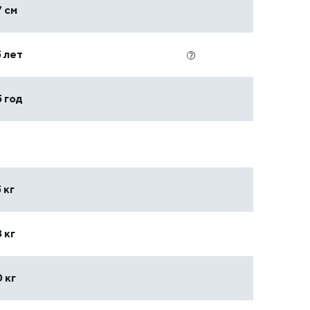
 см
 лет
5 год
 кг
 кг
 кг