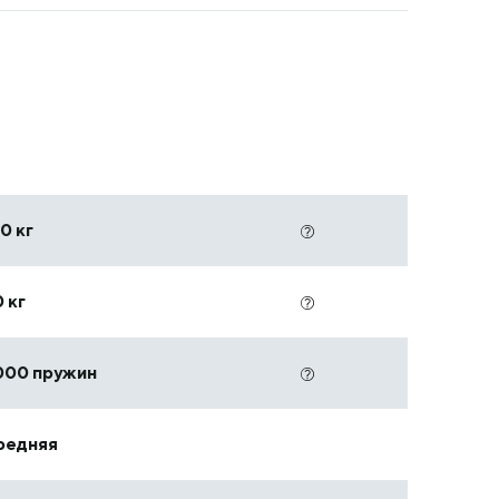
0 кг
 кг
000 пружин
редняя