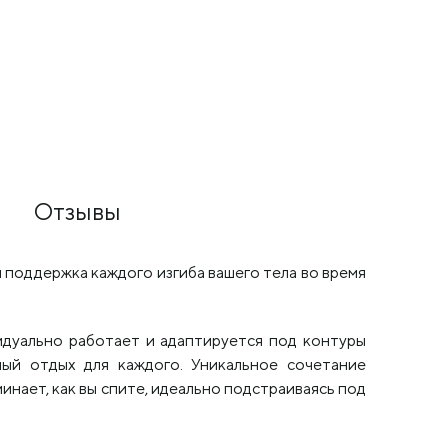
Flex
80х190 см
80х190 см
43 220
₽
48 680
₽
Отзывы
 поддержка каждого изгиба вашего тела во время
идуально работает и адаптируется под контуры
ый отдых для каждого. Уникальное сочетание
инает, как вы спите, идеально подстраиваясь под