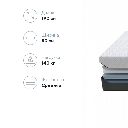
Длина
190
см
Ширина
80
см
Нагрузка
140 кг
Жесткость
Средняя