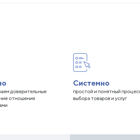
но
Системно
ваем доверительные
простой и понятный процес
нние отношения
выбора товаров и услуг
ами