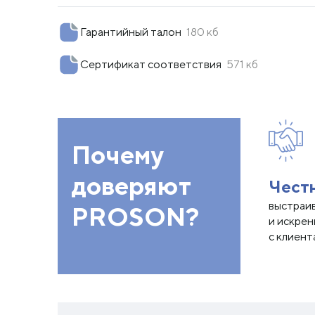
Гарантийный талон
180 кб
Сертификат соответствия
571 кб
Почему
доверяют
Чест
выстраи
PROSON?
и искре
с клиент