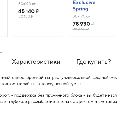
Exclusive
80х190 см
Spring
45 140
₽
80х190 см
50 150
₽
78 930
₽
98 660
₽
Характеристики
Где купить?
жинный односторонний матрас, универсальной средней же
 полностью забыть о повседневной суете.
port - поддержка без пружинного блока - вы будете нас
ет глубокое расслабление, а пена с эффектом «памяти» за