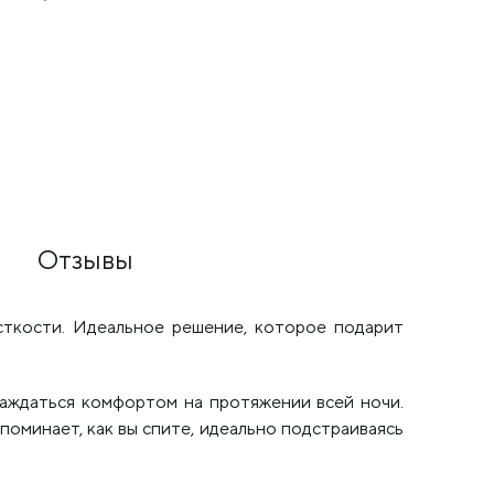
Flex
80х190 см
80х190 см
43 220
₽
48 680
₽
Отзывы
сткости. Идеальное решение, которое подарит
лаждаться комфортом на протяжении всей ночи.
поминает, как вы спите, идеально подстраиваясь