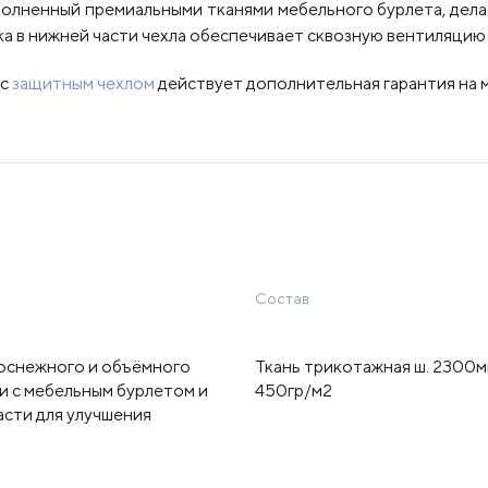
олненный премиальными тканями мебельного бурлета, дела
а в нижней части чехла обеспечивает сквозную вентиляцию 
 с
защитным чехлом
действует дополнительная гарантия на м
Состав
лоснежного и объёмного
Ткань трикотажная ш. 2300
и с мебельным бурлетом и
450гр/м2
асти для улучшения