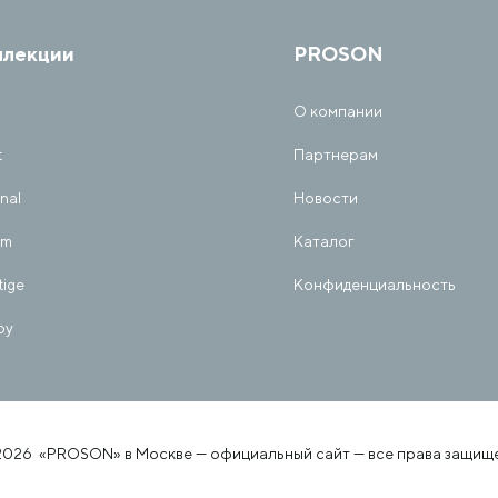
ллекции
PROSON
О компании
t
Партнерам
inal
Новости
am
Каталог
tige
Конфиденциальность
py
2026 «PROSON» в Москве — официальный сайт — все права защищ