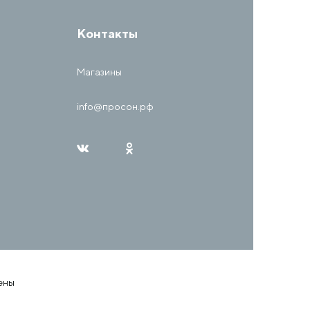
Контакты
Магазины
info@просон.рф
ены