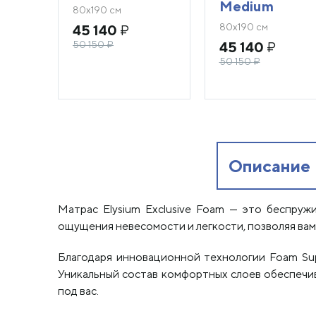
Medium
80х190 см
80х190 см
45 140
₽
50 150
₽
45 140
₽
50 150
₽
Описание
Матрас Elysium Exclusive Foam — это беспру
ощущения невесомости и легкости, позволяя вам
Благодаря инновационной технологии Foam Sup
Уникальный состав комфортных слоев обеспечива
под вас.