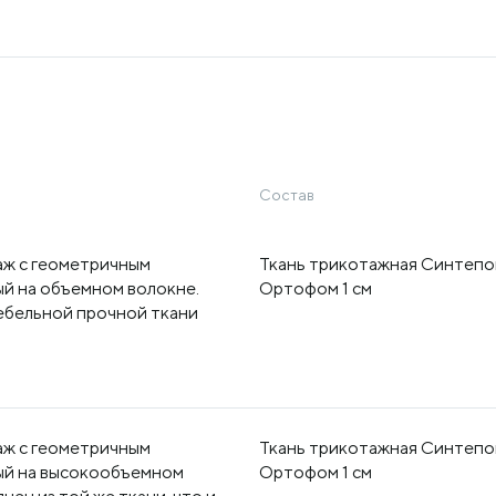
Состав
ж с геометричным
Ткань трикотажная Синтепог
й на объемном волокне.
Ортофом 1 см
ебельной прочной ткани
ж с геометричным
Ткань трикотажная Синтепог
ый на высокообъемном
Ортофом 1 см