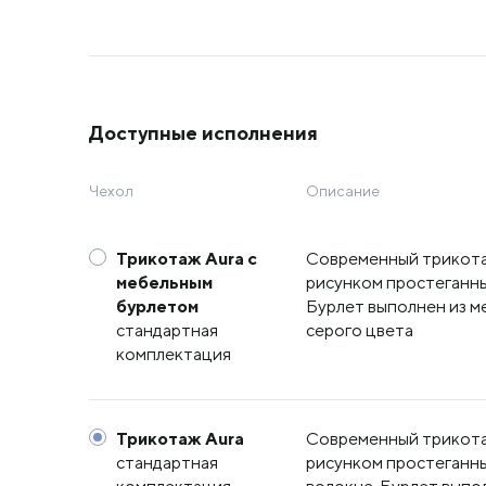
Доступные исполнения
Чехол
Описание
Трикотаж Aura с
Современный трикота
мебельным
рисунком простеганны
бурлетом
Бурлет выполнен из м
стандартная
серого цвета
комплектация
Трикотаж Aura
Современный трикота
стандартная
рисунком простеганн