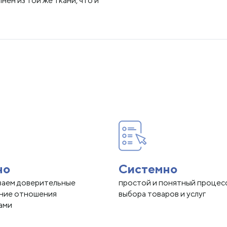
нен из той же ткани, что и
но
Системно
ваем доверительные
простой и понятный процес
нние отношения
выбора товаров и услуг
ами