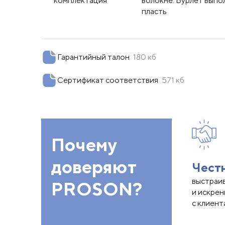
комплектация
волокне. Бурлет выпол
пласть
Гарантийный талон
180 кб
Сертификат соответствия
571 кб
Почему
доверяют
Чест
выстраи
PROSON?
и искре
с клиент