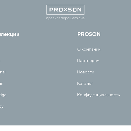
ллекции
PROSON
О компании
t
Партнерам
inal
Новости
am
Каталог
tige
Конфиденциальность
py