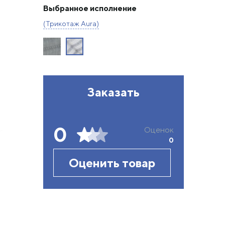
Выбранное исполнение
(Трикотаж Aura)
Заказать
0
Оценок
0
Оценить товар
На изображении: Трикотаж Aura с мебельным бурле
Цена товара в этом исполнении может отличаться о