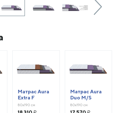
a
Матрас Aura
Матрас Aura
Extra F
Duo M/S
80х190 см
80х190 см
18 310
₽
17 570
₽