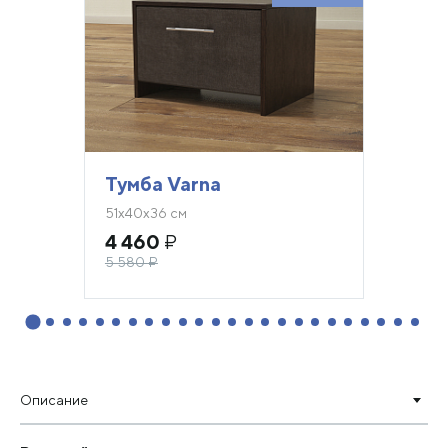
Тумба Varna
51х40х36 см
4 460
₽
5 580
₽
Описание