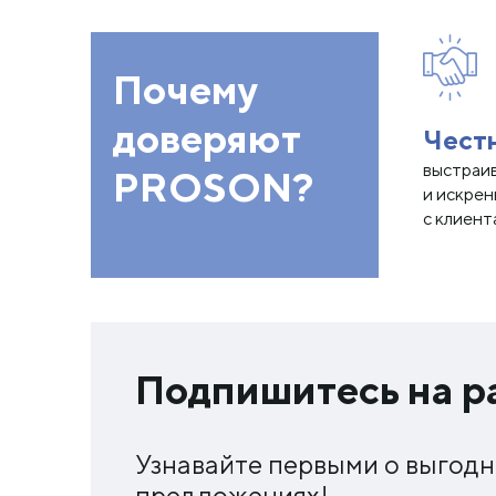
Почему
доверяют
Чест
выстраи
PROSON?
и искре
с клиент
Подпишитесь на р
Узнавайте первыми о выгод
предложениях!