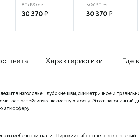
80х190 см
80х190 см
30 370
₽
30 370
₽
р цвета
Характеристики
Где 
 лежит в изголовье. Глубокие швы, симметричное и правиль
оминает затейливую шахматную доску. Этот лаконичный д
ю атмосферу.
а из мебельной ткани. Широкий выбор цветовых решений по