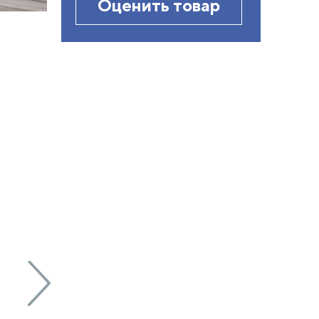
Оценить товар
Кровать Nety
Кровать
без основания
Volumo без