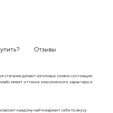
основания
80х190 см
80х190 см
34 060
₽
38 450
₽
купить?
Отзывы
ное стегание делают изголовье словно состоящим
изайн имеет оттенок классического характера и
зволит каждому найти вариант себе по вкусу.