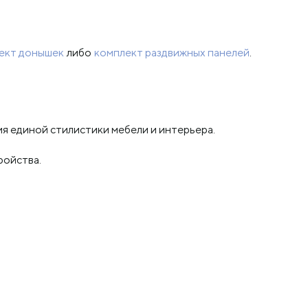
ект донышек
либо
комплект раздвижных панелей
.
я единой стилистики мебели и интерьера.
ройства.