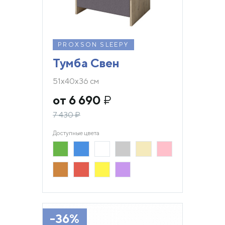
PROXSON SLEEPY
Тумба Свен
51х40х36 см
от 6 690
₽
7 430
₽
Доступные цвета
-36%