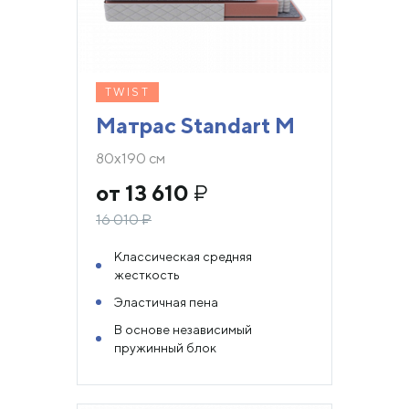
TWIST
Матрас Standart M
80х190 см
от 13 610
₽
16 010
₽
Классическая средняя
жесткость
Эластичная пена
В основе независимый
пружинный блок