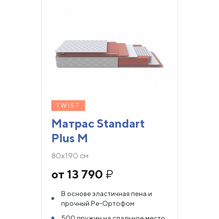
TWIST
Матрас Standart
Plus M
80х190 см
от 13 790
₽
В основе эластичная пена и
прочный Ре-Ортофом
500 пружин на спальное место