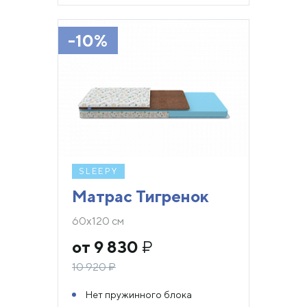
-10%
SLEEPY
Матрас Тигренок
60х120 см
от 9 830
₽
10 920
₽
Нет пружинного блока