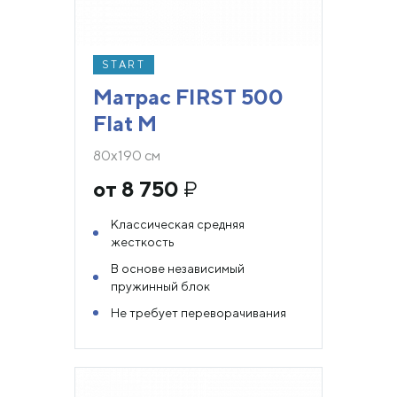
START
Матрас FIRST 500
Flat M
80х190 см
от 8 750
₽
Классическая средняя
жесткость
В основе независимый
пружинный блок
Не требует переворачивания