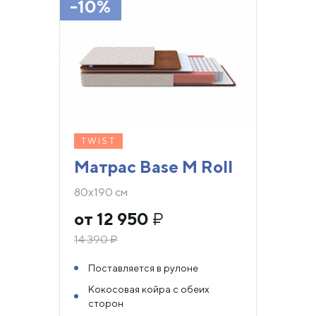
-10%
TWIST
Матрас Base M Roll
80х190 см
от 12 950
₽
14 390
₽
Поставляется в рулоне
Кокосовая койра с обеих
сторон