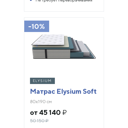
-10%
ELYSIUM
Матрас Elysium Soft
80х190 см
от 45 140
₽
50 150
₽