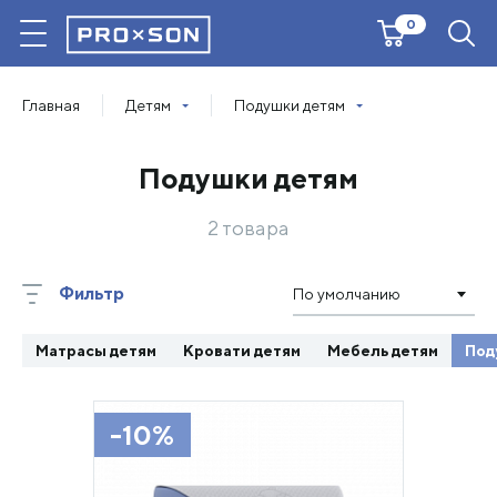
0
Главная
Детям
Подушки детям
Подушки детям
2 товара
Фильтр
По умолчанию
Матрасы детям
Кровати детям
Мебель детям
Под
-10%